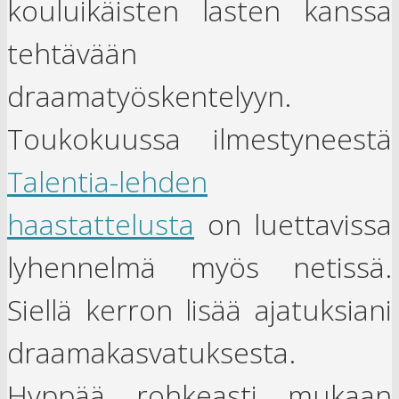
kouluikäisten lasten kanssa
tehtävään
draamatyöskentelyyn.
Toukokuussa ilmestyneestä
Talentia-lehden
haastattelusta
on luettavissa
lyhennelmä myös netissä.
Siellä kerron lisää ajatuksiani
draamakasvatuksesta.
Hyppää rohkeasti mukaan