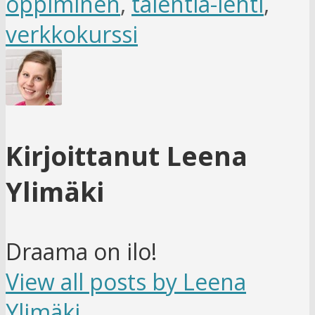
oppiminen
,
talentia-lehti
,
verkkokurssi
Kirjoittanut Leena
Ylimäki
Draama on ilo!
View all posts by Leena
Ylimäki