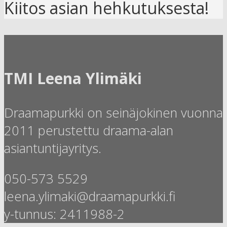
Kiitos asian hehkutuksesta!
TMI Leena Ylimäki
Draamapurkki on seinäjokinen vuonna
2011 perustettu draama-alan
asiantuntijayritys.
050-573 5529
leena.ylimaki@draamapurkki.fi
y-tunnus: 2411988-2