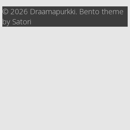
© 2026 Draamapurkki. Bento theme
by Satori