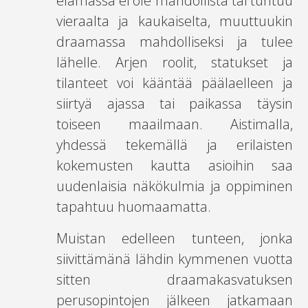
elämässä ei ole mahdollista tai tuntuu
vieraalta ja kaukaiselta, muuttuukin
draamassa mahdolliseksi ja tulee
lähelle. Arjen roolit, statukset ja
tilanteet voi kääntää päälaelleen ja
siirtyä ajassa tai paikassa täysin
toiseen maailmaan. Aistimalla,
yhdessä tekemällä ja erilaisten
kokemusten kautta asioihin saa
uudenlaisia näkökulmia ja oppiminen
tapahtuu huomaamatta.
Muistan edelleen tunteen, jonka
siivittämänä lähdin kymmenen vuotta
sitten draamakasvatuksen
perusopintojen jälkeen jatkamaan