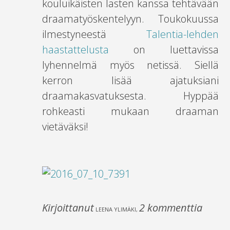
kouluikäisten lasten kanssa tehtävään
draamatyöskentelyyn. Toukokuussa
ilmestyneestä
Talentia-lehden
haastattelusta
on luettavissa
lyhennelmä myös netissä. Siellä
kerron lisää ajatuksiani
draamakasvatuksesta. Hyppää
rohkeasti mukaan draaman
vietäväksi!
Kirjoittanut
2 kommenttia
LEENA YLIMÄKI
,