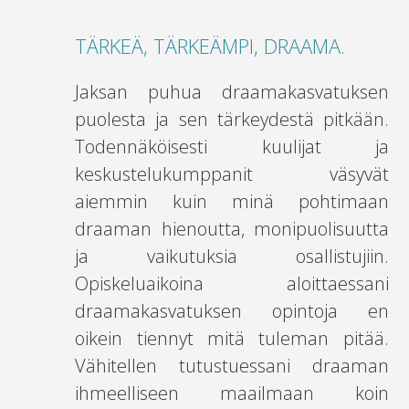
TÄRKEÄ, TÄRKEÄMPI, DRAAMA.
Jaksan puhua draamakasvatuksen
puolesta ja sen tärkeydestä pitkään.
Todennäköisesti kuulijat ja
keskustelukumppanit väsyvät
aiemmin kuin minä pohtimaan
draaman hienoutta, monipuolisuutta
ja vaikutuksia osallistujiin.
Opiskeluaikoina aloittaessani
draamakasvatuksen opintoja en
oikein tiennyt mitä tuleman pitää.
Vähitellen tutustuessani draaman
ihmeelliseen maailmaan koin