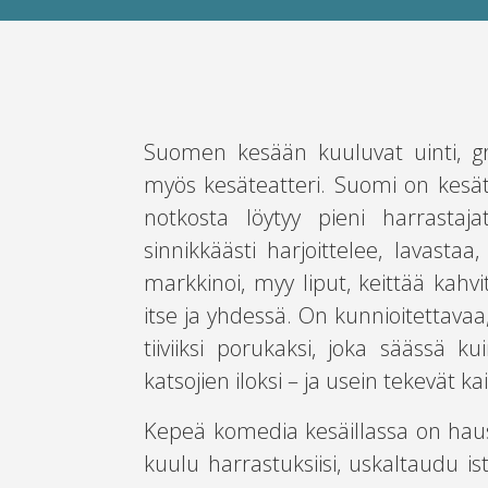
Suomen kesään kuuluvat uinti, grill
myös kesäteatteri. Suomi on kesät
notkosta löytyy pieni harrastaja
sinnikkäästi harjoittelee, lavasta
markkinoi, myy liput, keittää kahvi
itse ja yhdessä. On kunnioitettavaa
tiiviiksi porukaksi, joka säässä 
katsojien iloksi – ja usein tekevät k
Kepeä komedia kesäillassa on hausk
kuulu harrastuksiisi, uskaltaudu is