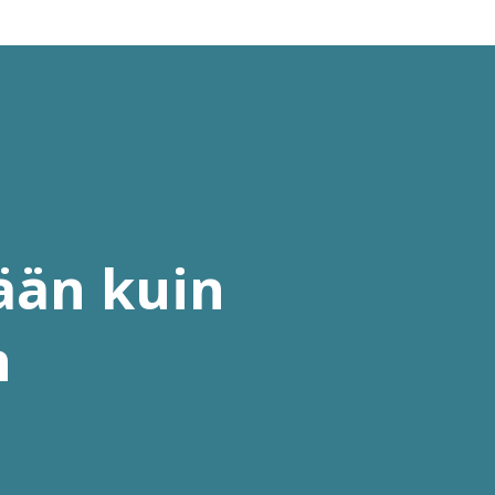
ään kuin
n