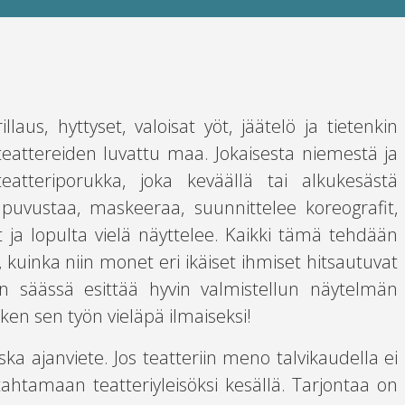
aus, hyttyset, valoisat yöt, jäätelö ja tietenkin
eattereiden luvattu maa. Jokaisesta niemestä ja
teatteriporukka, joka keväällä tai alkukesästä
a, puvustaa, maskeeraa, suunnittelee koreografit,
t ja lopulta vielä näyttelee. Kaikki tämä tehdään
, kuinka niin monet eri ikäiset ihmiset hitsautuvat
kuin säässä esittää hyvin valmistellun näytelmän
aiken sen työn vieläpä ilmaiseksi!
a ajanviete. Jos teatteriin meno talvikaudella ei
tahtamaan teatteriyleisöksi kesällä. Tarjontaa on