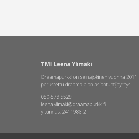
TMI Leena Ylimäki
Draamapurkki on seinäjokinen vuonna 2011
perustettu draama-alan asiantuntijayritys.
050-573 5529
leena.ylimaki@draamapurkki.fi
y-tunnus: 2411988-2