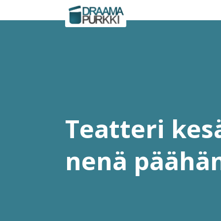
Teatteri kes
nenä päähä