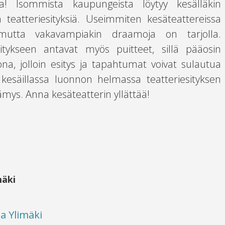
ta! Isommista kaupungeista löytyy kesälläkin
 teatteriesityksiä. Useimmiten kesäteattereissa
mutta vakavampiakin draamoja on tarjolla.
itykseen antavat myös puitteet, sillä pääosin
ona, jolloin esitys ja tapahtumat voivat sulautua
kesäillassa luonnon helmassa teatteriesityksen
ämys. Anna kesäteatterin yllättää!
mäki
a Ylimäki