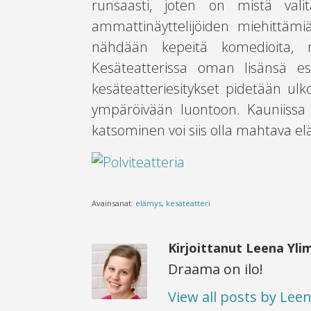
runsaasti, joten on mistä vali
ammattinäyttelijöiden miehittämiä
nähdään kepeitä komedioita, 
Kesäteatterissa oman lisänsä es
kesäteatteriesitykset pidetään ulk
ympäröivään luontoon. Kauniissa 
katsominen voi siis olla mahtava el
Avainsanat:
elämys
,
kesäteatteri
Kirjoittanut Leena Yli
Draama on ilo!
View all posts by Leen