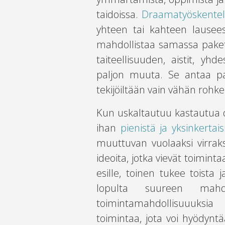
taidoissa.
Draamatyöskentely
yhteen tai kahteen lausees
mahdollistaa samassa paket
taiteellisuuden, aistit, y
paljon muuta. Se antaa pa
tekijöiltään vain vähän rohke
Kun uskaltautuu kastautua d
ihan
pienistä ja yksinkertai
muuttuvan vuolaaksi virrak
ideoita, jotka vievät toiminta
esille, toinen tukee toista
lopulta suureen mahd
toimintamahdollisuuuksia
toimintaa, jota voi hyödyntää