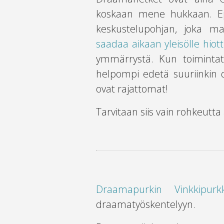
koskaan mene hukkaan. Epä
keskustelupohjan, joka m
saadaa aikaan yleisölle hiott
ymmärrystä. Kun toimintata
helpompi edetä suuriinkin
ovat rajattomat!
Tarvitaan siis vain rohkeutta
Draamapurkin Vinkkipurkk
draamatyöskentelyyn.