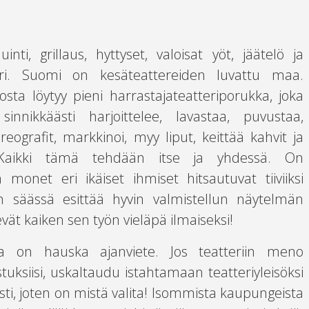
i, grillaus, hyttyset, valoisat yöt, jäätelö ja
eri. Suomi on kesäteattereiden luvattu maa.
osta löytyy pieni harrastajateatteriporukka, joka
innikkäästi harjoittelee, lavastaa, puvustaa,
eografit, markkinoi, myy liput, keittää kahvit ja
. Kaikki tämä tehdään itse ja yhdessä. On
n monet eri ikäiset ihmiset hitsautuvat tiiviiksi
n säässä esittää hyvin valmistellun näytelmän
kevät kaiken sen työn vieläpä ilmaiseksi!
a on hauska ajanviete. Jos teatteriin meno
tuksiisi, uskaltaudu istahtamaan teatteriyleisöksi
sti, joten on mistä valita! Isommista kaupungeista