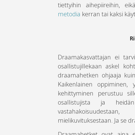
tiettyihin aihepiireihin,
metodia
kerran tai kaksi käy
R
Draamakasvattajan ei tarvi
osallistujillekaan askel koht
draamahetken ohjaaja kuin
Kaikenlainen oppiminen, y
kehittyminen perustuu sil
osallistujista ja heidä
vastahakoisuudestaan
mielikuvituksestaan. Ja se d
Draamahetket ovat aina eri