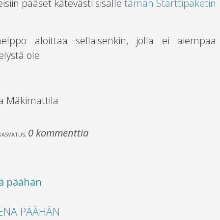
iin pääset kätevästi sisälle
tämän Starttipaketin
ppo aloittaa sellaisenkin, jolla ei aiempaa
ystä ole.
a Mäkimattila
0 kommenttia
KASVATUS
,
NENÄ PÄÄHÄN