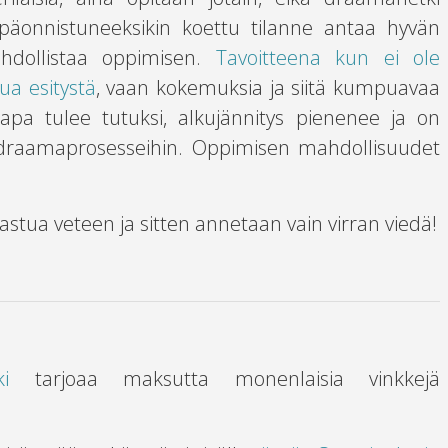
onnistuneeksikin koettu tilanne antaa hyvän
ahdollistaa oppimisen.
Tavoitteena kun ei ole
ua esitystä
, vaan kokemuksia ja siitä kumpuavaa
pa tulee tutuksi, alkujännitys pienenee ja on
 draamaprosesseihin. Oppimisen mahdollisuudet
 astua veteen ja sitten annetaan vain virran viedä!
i
tarjoaa maksutta monenlaisia vinkkejä