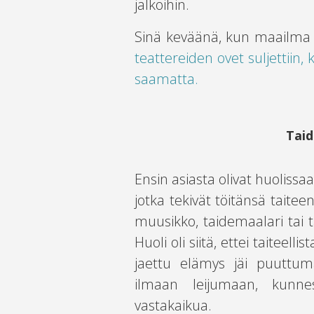
jalkoihin.
Sinä keväänä, kun maailma m
teattereiden ovet suljettiin, 
saamatta.
Taid
Ensin asiasta olivat huolissa
jotka tekivät töitänsä taitee
muusikko, taidemaalari tai ta
Huoli oli siitä, ettei taitee
jaettu elämys jäi puuttum
ilmaan leijumaan, kunne
vastakaikua.