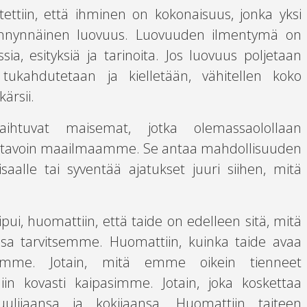
ettiin, että ihminen on kokonaisuus, jonka yksi
ynnynnäinen luovuus. Luovuuden ilmentymä on
sia, esityksiä ja tarinoita. Jos luovuus poljetaan
, tukahdutetaan ja kielletään, vähitellen koko
ärsii.
ihtuvat maisemat, jotka olemassaolollaan
 eri tavoin maailmaamme. Se antaa mahdollisuuden
isaalle tai syventää ajatukset juuri siihen, mitä
pui, huomattiin, että taide on edelleen sitä, mitä
a tarvitsemme. Huomattiin, kuinka taide avaa
sämme. Jotain, mitä emme oikein tienneet
iin kovasti kaipasimme. Jotain, joka koskettaa
kuulijaansa ja kokijaansa. Huomattiin taiteen