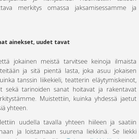
ttava merkitys omassa jaksamisessamme ja
at ainekset, uudet tavat
että jokainen meistä tarvitsee keinoja ilmaista
iteitään ja sitä pientä lasta, joka asuu jokaisen
uinka tanssin liikekieli, teatterin eläytymiskeinot,
t sekä tarinoiden sanat hoitavat ja rakentavat
itystämme. Muistettiin, kuinka yhdessä jaetut
siä yhteen.
ttiin uudella tavalla yhteen hiileen ja saatiin
amaan ja loistamaan suurena liekkinä. Se liekki