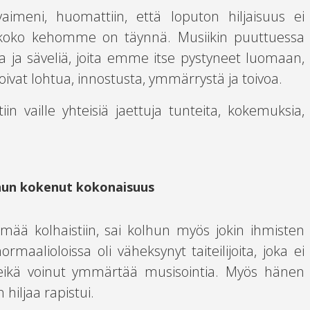
aimeni, huomattiin, että loputon hiljaisuus ei
ita koko kehomme on täynnä. Musiikin puuttuessa
toja ja säveliä, joita emme itse pystyneet luomaan,
vat lohtua, innostusta, ymmärrystä ja toivoa.
in vaille yhteisiä jaettuja tunteita, kokemuksia,
hun kokenut kokonaisuus
mää kolhaistiin, sai kolhun myös jokin ihmisten
ormaalioloissa oli väheksynyt taiteilijoita, joka ei
sa eikä voinut ymmärtää musisointia. Myös hänen
 hiljaa rapistui.