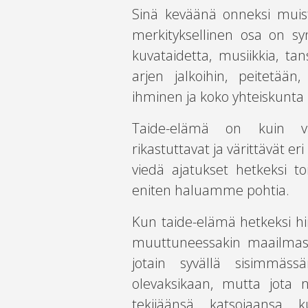
Sinä keväänä onneksi muist
merkityksellinen osa on s
kuvataidetta, musiikkia, tans
arjen jalkoihin, peitetään
ihminen ja koko yhteiskunta k
Taide-elämä on kuin va
rikastuttavat ja värittävät
viedä ajatukset hetkeksi to
eniten haluamme pohtia.
Kun taide-elämä hetkeksi hii
muuttuneessakin maailmass
jotain syvällä sisimmäs
olevaksikaan, mutta jota n
tekijäänsä, katsojaansa, 