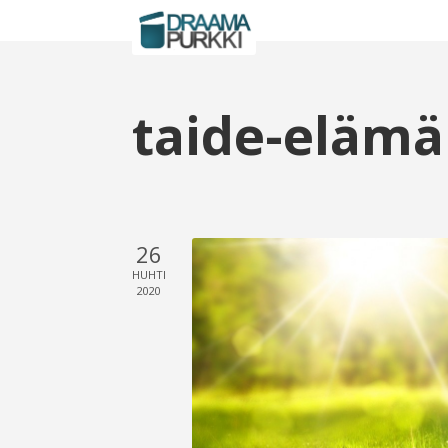
taide-elämä
26
HUHTI
2020