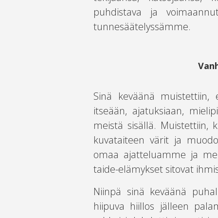
puhdistava ja voimaannu
tunnesäätelyssämme.
Vanh
Sinä keväänä muistettiin, 
itseään, ajatuksiaan, mielip
meistä sisällä. Muistettiin, k
kuvataiteen värit ja muodo
omaa ajatteluamme ja merk
taide-elämykset sitovat ihmi
Niinpä sinä keväänä puhalle
hiipuva hiillos jälleen pal