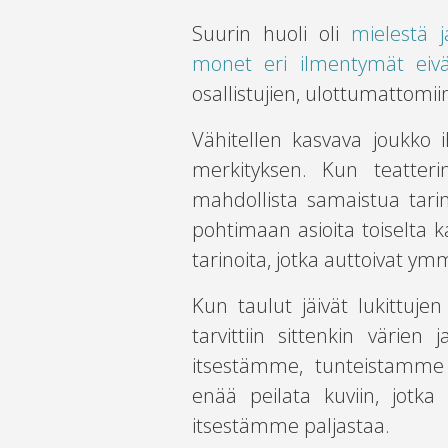
Suurin huoli oli
mielestä j
monet eri ilmentymät eiv
osallistujien, ulottumattomii
Vähitellen kasvava joukko 
merkityksen. Kun teatterin
mahdollista samaistua tarin
pohtimaan asioita toiselta k
tarinoita, jotka auttoivat 
Kun taulut jäivät lukittuje
tarvittiin sittenkin värie
itsestämme, tunteistamme 
enää peilata kuviin, jotka
itsestämme paljastaa.