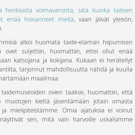
a henkisistä voimavaroista, siitä kuinka taiteen
ät enää hoivanneet meitä
, vaan jäivät yleisön,
n.
ihmisiä alkoi huomata taide-elämän hiipumisen
 ovet suljettiin, huomattiin, ettei ollut enää
aan katsojana ja kokijana. Kukaan ei herätellyt
antilta, tarjonnut mahdollisuutta nähdä ja kuulla
ymmärtämään maailmaa.
n taidemuseoiden ovien taakse, huomattiin, että
n ja muotojen kieltä jäsentämään jotain omasta
ja mielipiteistämme. Omia ajatuksia ei voinut
 näyttivät sen, mitä vain harvoille uskalsimme