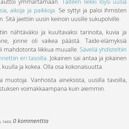
 ja auttoi ymmärtämään.
Taiteen liekki löysi uusia
ia, aikoja ja paikkoja.
Se syttyi ja paloi ihmisten
. Sitä jaettiin uusin keinoin uusille sukupolville.
iin nähtäväksi ja kuultavaksi tarinoita, kuvia ja
sinne, jonne oli vaikea päästä. Taide-elämyksiä
oli mahdotonta liikkua muualle.
Säveliä yhdisteltiin
nettiin eri tasoilla.
Jokainen sai antaa ja jokainen
, kuulla ja kokea. Olla osa kokonaisuutta.
 muotoja. Vanhoista aineksista, uusilla tavoilla,
vistuksen voimakkaampana kuin aiemmin.
0 kommenttia
, TAIDE
,