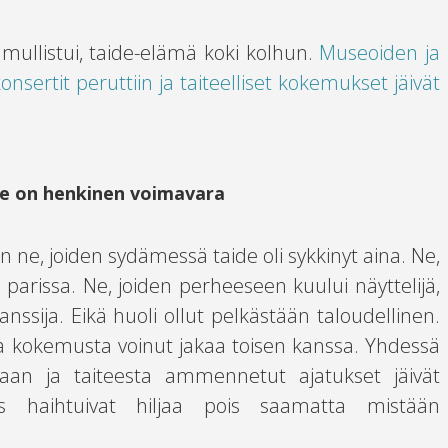
ullistui, taide-elämä koki kolhun.
Museoiden ja
konsertit peruttiin ja taiteelliset kokemukset jäivät
e on henkinen voimavara
an ne, joiden sydämessä taide oli sykkinyt aina. Ne,
n parissa. Ne, joiden perheeseen kuului näyttelijä,
nssija. Eikä huoli ollut pelkästään taloudellinen.
llista kokemusta voinut jakaa toisen kanssa. Yhdessä
aan ja taiteesta ammennetut ajatukset jäivät
s haihtuivat hiljaa pois saamatta mistään