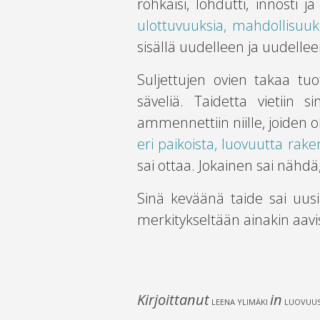
rohkaisi, lohdutti, innosti
ulottuvuuksia, mahdollisuuks
sisällä uudelleen ja uudelleen
Suljettujen ovien takaa tuot
säveliä. Taidetta vietiin 
ammennettiin niille, joiden 
eri paikoista, luovuutta raken
sai ottaa. Jokainen sai nähdä
Sinä keväänä taide sai uusia
merkitykseltään ainakin aa
Kirjoittanut
in
LEENA YLIMÄKI
LUOVUUS