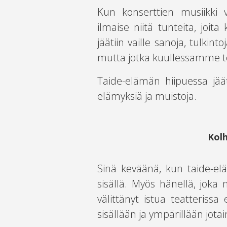
Kun konserttien musiikki v
ilmaise niitä tunteita, jo
jäätiin vaille sanoja, tulkin
mutta jotka kuullessamme toi
Taide-elämän hiipuessa jääti
elämyksiä ja muistoja.
Kol
Sinä keväänä, kun taide-elä
sisällä. Myös hänellä, joka n
välittänyt istua teatteris
sisällään ja ympärillään jotain