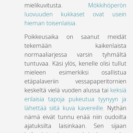
mielikuvitusta.
Mökkihöperön
luovuuden kukkaset ovat usein
hieman toisenlaisia.
Poikkeusaika on saanut meidät
tekemään kaikenlaista
normaaliarjessa varsin tyhmältä
tuntuvaa. Käsi ylös, kenelle olisi tullut
mieleen esimerkiksi osallistua
etäpalaveriin vessapaperitornien
keskeltä vielä vuoden alussa tai
keksiä
erilaisia tapoja pukeutua tyynyyn ja
lähettää siitä kuva kavereille.
Nythän
nämä eivät tunnu enää niin oudoilta
ajatuksilta laisinkaan. Sen sijaan