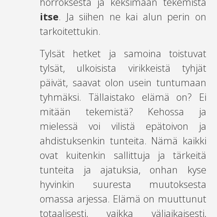
horroksesta ja keksimään tekemistä
itse
. Ja siihen ne kai alun perin on
tarkoitettukin.
Tylsät hetket ja samoina toistuvat
tylsät, ulkoisista virikkeistä tyhjät
päivät, saavat olon usein tuntumaan
tyhmäksi. Tällaistako elämä on? Ei
mitään tekemistä? Kehossa ja
mielessä voi vilistä epätoivon ja
ahdistuksenkin tunteita. Nämä kaikki
ovat kuitenkin sallittuja ja tärkeitä
tunteita ja ajatuksia, onhan kyse
hyvinkin suuresta muutoksesta
omassa arjessa. Elämä on muuttunut
totaalisesti, vaikka väliaikaisesti,