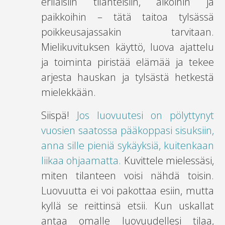
erilaisiin tilanteisiin, aikoihin ja
paikkoihin – tätä taitoa tylsässä
poikkeusajassakin tarvitaan.
Mielikuvituksen käyttö, luova ajattelu
ja toiminta piristää elämää ja tekee
arjesta hauskan ja tylsästä hetkestä
mielekkään.
Siispä!
Jos luovuutesi on pölyttynyt
vuosien saatossa pääkoppasi sisuksiin,
anna sille pieniä sykäyksiä, kuitenkaan
liikaa ohjaamatta.
Kuvittele mielessäsi,
miten tilanteen voisi nähdä toisin.
Luovuutta ei voi pakottaa esiin, mutta
kyllä se reittinsä etsii. Kun uskallat
antaa omalle luovuudellesi tilaa,