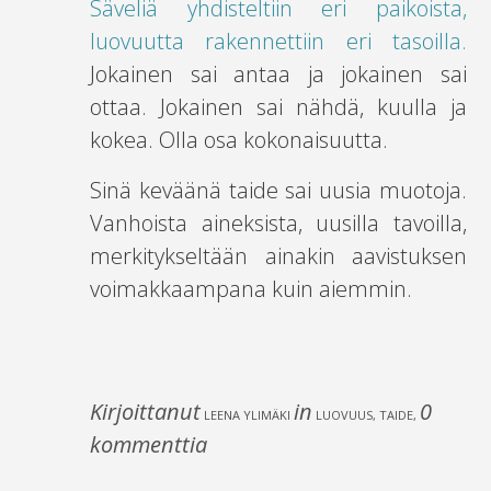
Säveliä yhdisteltiin eri paikoista,
luovuutta rakennettiin eri tasoilla.
Jokainen sai antaa ja jokainen sai
ottaa. Jokainen sai nähdä, kuulla ja
kokea. Olla osa kokonaisuutta.
Sinä keväänä taide sai uusia muotoja.
Vanhoista aineksista, uusilla tavoilla,
merkitykseltään ainakin aavistuksen
voimakkaampana kuin aiemmin.
Kirjoittanut
in
0
LEENA YLIMÄKI
LUOVUUS, TAIDE
,
kommenttia