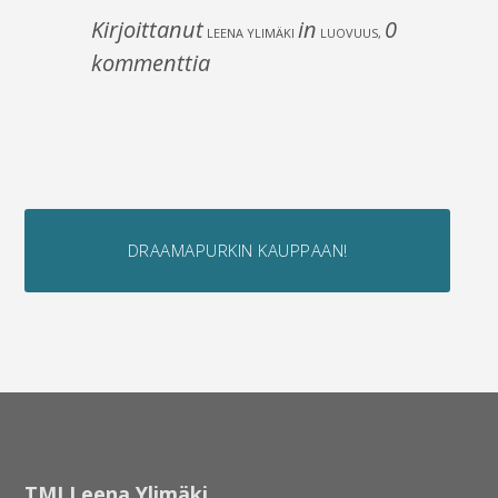
Kirjoittanut
in
0
LEENA YLIMÄKI
LUOVUUS
,
kommenttia
DRAAMAPURKIN KAUPPAAN!
TMI Leena Ylimäki