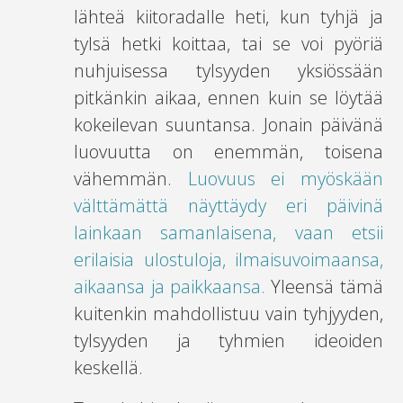
lähteä kiitoradalle heti, kun tyhjä ja
tylsä hetki koittaa, tai se voi pyöriä
nuhjuisessa tylsyyden yksiössään
pitkänkin aikaa, ennen kuin se löytää
kokeilevan suuntansa. Jonain päivänä
luovuutta on enemmän, toisena
vähemmän.
Luovuus ei myöskään
välttämättä näyttäydy eri päivinä
lainkaan samanlaisena, vaan etsii
erilaisia ulostuloja, ilmaisuvoimaansa,
aikaansa ja paikkaansa.
Yleensä tämä
kuitenkin mahdollistuu vain tyhjyyden,
tylsyyden ja tyhmien ideoiden
keskellä.