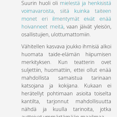
Suurin huoli oli
mielestä ja henkisistä
voimavaroista, siitä kuinka taiteen
monet eri ilmentymät eivät enää
hoivanneet meitä
, vaan jäivät yleisön,
osallistujien, ulottumattomiin.
Vähitellen kasvava joukko ihmisiä alkoi
huomata taide-elämän hiipumisen
merkityksen. Kun teatterin ovet
suljettiin, huomattiin, ettei ollut enää
mahdollista samaistua tarinaan
katsojana ja kokijana. Kukaan ei
herätellyt pohtimaan asioita toiselta
kantilta, tarjonnut mahdollisuutta
nähdä ja kuulla tarinoita, jotka
auttoivat ymmärtämään maailmaa.