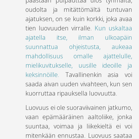
päästään pulpauttaa ulos tyhmältä,
oudolta ja mitättömältä tuntuvan
ajatuksen, on se kuin korkki, joka avaa
tien luovuuden virralle.
Kun uskaltaa
ajatella itse, ilman ulkoapäin
suunnattua ohjeistusta, aukeaa
mahdollisuus omalle ajattelulle,
mielikuvitukselle, uusille ideoille ja
keksinnöille.
Tavallinenkin asia voi
saada aivan uuden vivahteen, kun sen
kuorruttaa ripauksella luovuutta.
Luovuus ei ole suoraviivainen jatkumo,
vaan epämääräinen aaltoliike, jonka
suuntaa, voimaa ja liikekieltä ei voi
mitenkään ennustaa. Luovuus saataa