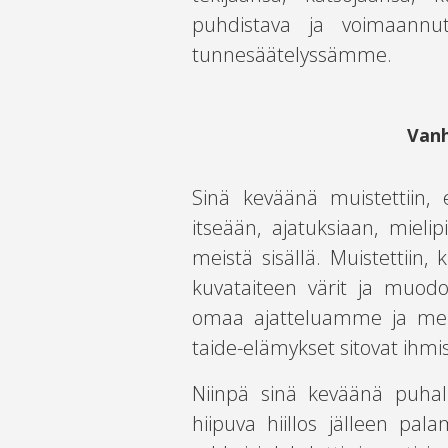
puhdistava ja voimaannu
tunnesäätelyssämme.
Vanh
Sinä keväänä muistettiin, 
itseään, ajatuksiaan, mielip
meistä sisällä. Muistettiin, k
kuvataiteen värit ja muodo
omaa ajatteluamme ja merk
taide-elämykset sitovat ihmi
Niinpä sinä keväänä puhalle
hiipuva hiillos jälleen pal