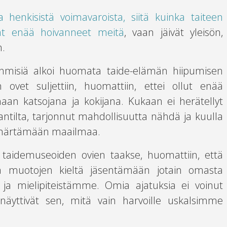
a henkisistä voimavaroista, siitä kuinka taiteen
ät enää hoivanneet meitä
, vaan jäivät yleisön,
n.
ihmisiä alkoi huomata taide-elämän hiipumisen
 ovet suljettiin, huomattiin, ettei ollut enää
aan katsojana ja kokijana. Kukaan ei herätellyt
antilta, tarjonnut mahdollisuutta nähdä ja kuulla
ymmärtämään maailmaa.
n taidemuseoiden ovien taakse, huomattiin, että
n ja muotojen kieltä jäsentämään jotain omasta
ja mielipiteistämme. Omia ajatuksia ei voinut
 näyttivät sen, mitä vain harvoille uskalsimme