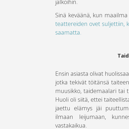
jalkoihin.
Sinä keväänä, kun maailma m
teattereiden ovet suljettiin, 
saamatta.
Taid
Ensin asiasta olivat huolissa
jotka tekivät töitänsä taitee
muusikko, taidemaalari tai ta
Huoli oli siitä, ettei taitee
jaettu elämys jäi puuttum
ilmaan leijumaan, kunne
vastakaikua.