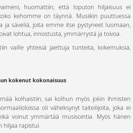
aimeni, huomattiin, että loputon hiljaisuus ei
ita koko kehomme on täynnä. Musiikin puuttuessa
toja ja säveliä, joita emme itse pystyneet luomaan,
vat lohtua, innostusta, ymmärrystä ja toivoa.
in vaille yhteisiä jaettuja tunteita, kokemuksia,
hun kokenut kokonaisuus
mää kolhaistiin, sai kolhun myös jokin ihmisten
ormaalioloissa oli väheksynyt taiteilijoita, joka ei
sa eikä voinut ymmärtää musisointia. Myös hänen
 hiljaa rapistui.