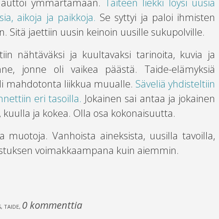
 ja auttoi ymmärtämään.
Taiteen liekki löysi uusia
ia, aikoja ja paikkoja.
Se syttyi ja paloi ihmisten
. Sitä jaettiin uusin keinoin uusille sukupolville.
iin nähtäväksi ja kuultavaksi tarinoita, kuvia ja
sinne, jonne oli vaikea päästä. Taide-elämyksiä
oli mahdotonta liikkua muualle.
Säveliä yhdisteltiin
nettiin eri tasoilla.
Jokainen sai antaa ja jokainen
, kuulla ja kokea. Olla osa kokonaisuutta.
 muotoja. Vanhoista aineksista, uusilla tavoilla,
vistuksen voimakkaampana kuin aiemmin.
0 kommenttia
, TAIDE
,