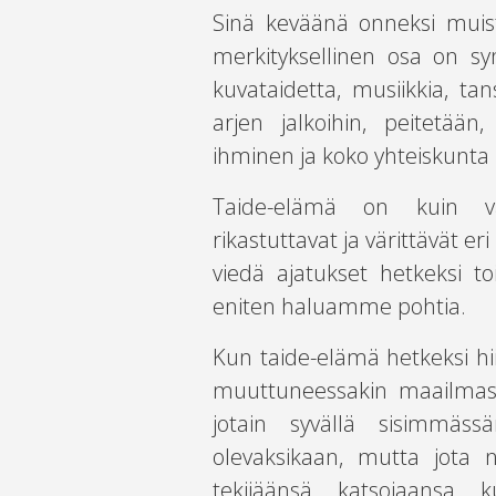
Sinä keväänä onneksi muist
merkityksellinen osa on s
kuvataidetta, musiikkia, tans
arjen jalkoihin, peitetään
ihminen ja koko yhteiskunta k
Taide-elämä on kuin va
rikastuttavat ja värittävät
viedä ajatukset hetkeksi to
eniten haluamme pohtia.
Kun taide-elämä hetkeksi hii
muuttuneessakin maailmass
jotain syvällä sisimmäs
olevaksikaan, mutta jota n
tekijäänsä, katsojaansa, 