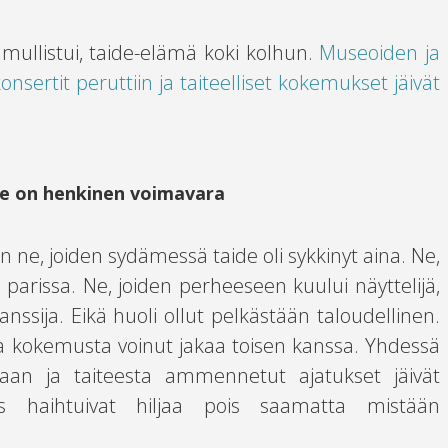
ullistui, taide-elämä koki kolhun.
Museoiden ja
konsertit peruttiin ja taiteelliset kokemukset jäivät
e on henkinen voimavara
an ne, joiden sydämessä taide oli sykkinyt aina. Ne,
n parissa. Ne, joiden perheeseen kuului näyttelijä,
nssija. Eikä huoli ollut pelkästään taloudellinen.
llista kokemusta voinut jakaa toisen kanssa. Yhdessä
aan ja taiteesta ammennetut ajatukset jäivät
s haihtuivat hiljaa pois saamatta mistään