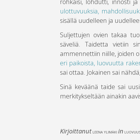
rohkaisi, lohdutti, innosti
ulottuvuuksia, mahdollisuuks
sisällä uudelleen ja uudelleen
Suljettujen ovien takaa tuot
säveliä. Taidetta vietiin 
ammennettiin niille, joiden 
eri paikoista, luovuutta raken
sai ottaa. Jokainen sai nähdä
Sinä keväänä taide sai uusia
merkitykseltään ainakin aa
Kirjoittanut
in
LEENA YLIMÄKI
LUOVUUS