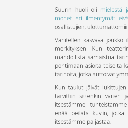
Suurin huoli oli
mielestä j
monet eri ilmentymät eiv
osallistujien, ulottumattomii
Vähitellen kasvava joukko 
merkityksen. Kun teatterin
mahdollista samaistua tarin
pohtimaan asioita toiselta k
tarinoita, jotka auttoivat 
Kun taulut jäivät lukittuje
tarvittiin sittenkin värie
itsestämme, tunteistamme 
enää peilata kuviin, jotka
itsestämme paljastaa.