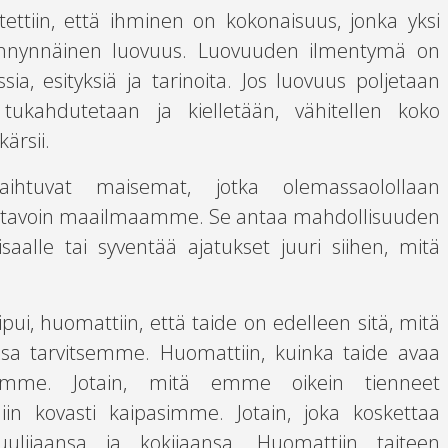
ettiin, että ihminen on kokonaisuus, jonka yksi
ynnynnäinen luovuus. Luovuuden ilmentymä on
sia, esityksiä ja tarinoita. Jos luovuus poljetaan
, tukahdutetaan ja kielletään, vähitellen koko
ärsii.
ihtuvat maisemat, jotka olemassaolollaan
 eri tavoin maailmaamme. Se antaa mahdollisuuden
isaalle tai syventää ajatukset juuri siihen, mitä
pui, huomattiin, että taide on edelleen sitä, mitä
a tarvitsemme. Huomattiin, kuinka taide avaa
sämme. Jotain, mitä emme oikein tienneet
iin kovasti kaipasimme. Jotain, joka koskettaa
kuulijaansa ja kokijaansa. Huomattiin taiteen