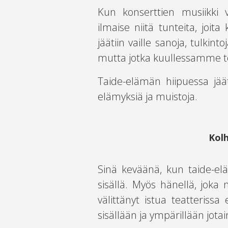
Kun konserttien musiikki v
ilmaise niitä tunteita, jo
jäätiin vaille sanoja, tulkin
mutta jotka kuullessamme toi
Taide-elämän hiipuessa jääti
elämyksiä ja muistoja.
Kol
Sinä keväänä, kun taide-elä
sisällä. Myös hänellä, joka n
välittänyt istua teatteris
sisällään ja ympärillään jotain