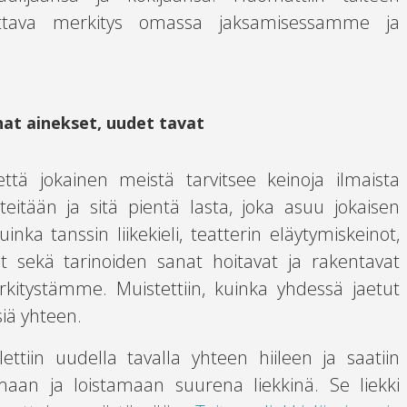
ttava merkitys omassa jaksamisessamme ja
at ainekset, uudet tavat
että jokainen meistä tarvitsee keinoja ilmaista
iteitään ja sitä pientä lasta, joka asuu jokaisen
uinka tanssin liikekieli, teatterin eläytymiskeinot,
t sekä tarinoiden sanat hoitavat ja rakentavat
itystämme. Muistettiin, kuinka yhdessä jaetut
siä yhteen.
ttiin uudella tavalla yhteen hiileen ja saatiin
amaan ja loistamaan suurena liekkinä. Se liekki